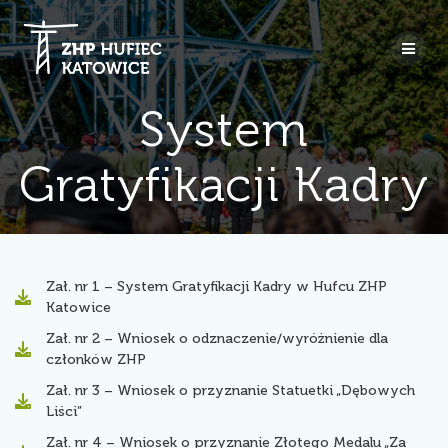
Przejdź
do
treści
System
Gratyfikacji Kadry
Zał. nr 1 – System Gratyfikacji Kadry w Hufcu ZHP
Katowice
Zał. nr 2 – Wniosek o odznaczenie/wyróżnienie dla
członków ZHP
Zał. nr 3 – Wniosek o przyznanie Statuetki „Dębowych
Liści”
Zał. nr 4 – Wniosek o przyznanie Złotego Medalu „Za