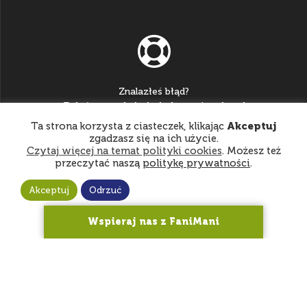
Znalazłeś błąd?
Zgłoś go na:
helpdesk@katowice.zhp.pl
Ta strona korzysta z ciasteczek, klikając
Akceptuj
zgadzasz się na ich użycie.
Czytaj więcej na temat polityki cookies
. Możesz też
przeczytać naszą
politykę prywatności
.
Akceptuj
Odrzuć
© 2026 Hufiec ZHP Katowice
Wspieraj nas z FaniMani
Nasi darczyńcy
gatta.pl
amso.pl
aptekaolmed.pl