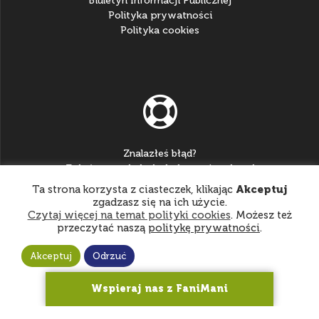
Biuletyn Informacji Publicznej
Polityka prywatności
Polityka cookies
Znalazłeś błąd?
Zgłoś go na:
helpdesk@katowice.zhp.pl
Ta strona korzysta z ciasteczek, klikając
Akceptuj
zgadzasz się na ich użycie.
Czytaj więcej na temat polityki cookies
. Możesz też
przeczytać naszą
politykę prywatności
.
Akceptuj
Odrzuć
© 2026 Hufiec ZHP Katowice
Wspieraj nas z FaniMani