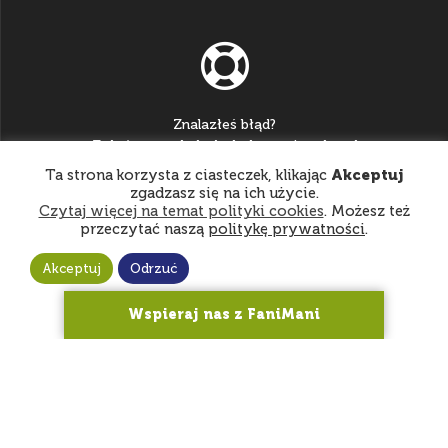
Znalazłeś błąd?
Zgłoś go na:
helpdesk@katowice.zhp.pl
Ta strona korzysta z ciasteczek, klikając
Akceptuj
zgadzasz się na ich użycie.
Czytaj więcej na temat polityki cookies
. Możesz też
przeczytać naszą
politykę prywatności
.
Akceptuj
Odrzuć
© 2026 Hufiec ZHP Katowice
Wspieraj nas z FaniMani
Nasi darczyńcy
gatta.pl
amso.pl
aptekaolmed.pl