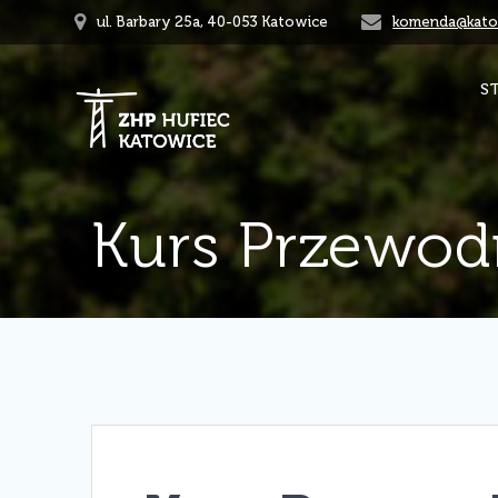
Przejdź
ul. Barbary 25a, 40-053 Katowice
komenda@katow
do
treści
S
Kurs Przewod