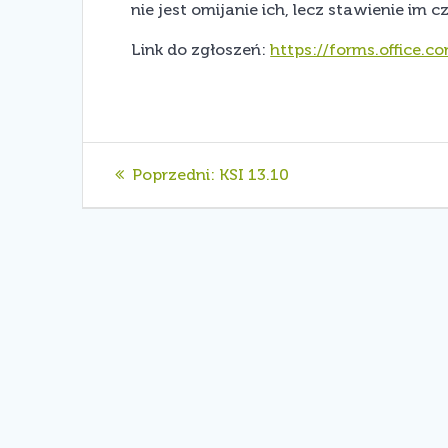
nie jest omijanie ich, lecz stawienie i
Link do zgłoszeń:
https://forms.office.
Nawigacja
Poprzedni
Poprzedni:
KSI 13.10
wpis:
wpisu