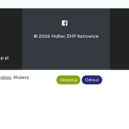
© 2026 Hufiec ZHP Katowice
p.pl
ookies
. Możesz
Akceptuj
Odrzuć