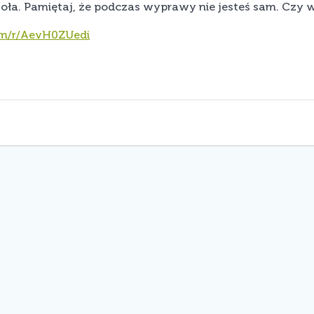
m czoła. Pamiętaj, że podczas wyprawy nie jesteś sam. Czy
com/r/AevH0ZUedi