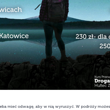
Trzeba mieć odwagę, aby w nią wyruszyć. W podróży możes