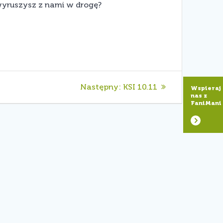
 wyruszysz z nami w drogę?
Następny
Następny:
KSI 10.11
Wspieraj
nas z
wpis:
FaniMani