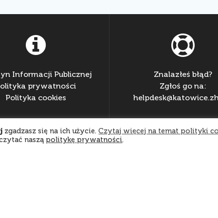
tyn Informacji Publicznej
Znalazłeś błąd?
olityka prywatności
Zgłoś go na:
Polityka cookies
helpdesk@katowice.zh
j
zgadzasz się na ich użycie.
Czytaj więcej na temat polityki c
eczytać naszą
politykę prywatności
.
Nasi darczyńcy