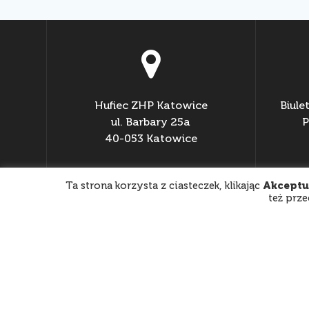
Hufiec ZHP Katowice
Biule
ul. Barbary 25a
P
40-053 Katowice
NIP: 6340195483
Ta strona korzysta z ciasteczek, klikając
Akceptu
REGON: 240572621
też prz
KRS: 0000273051